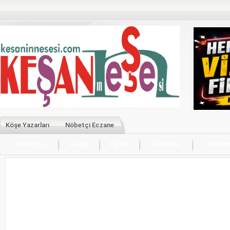
Köşe Yazarları
Nöbetçi Eczane
Anasayfa
Asayiş
Eğitim
Ekonomi
Günde