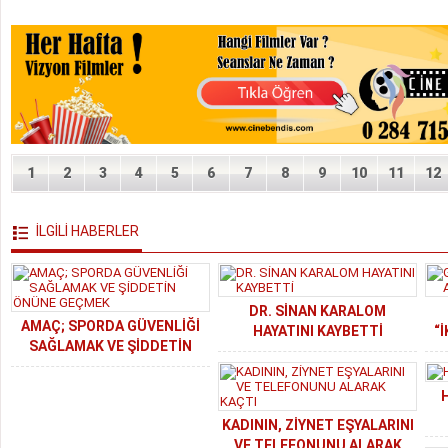
1
2
3
4
5
6
7
8
9
10
11
12
İLGİLİ HABERLER
DR. SİNAN KARALOM
AMAÇ; SPORDA GÜVENLİĞİ
HAYATINI KAYBETTİ
“
SAĞLAMAK VE ŞİDDETİN
ÖNÜNE GEÇMEK
H
KADININ, ZİYNET EŞYALARINI
VE TELEFONUNU ALARAK