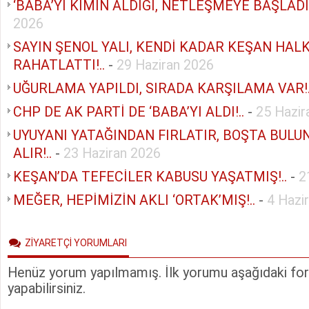
‘BABA’YI KİMİN ALDIĞI, NETLEŞMEYE BAŞLADI!
2026
SAYIN ŞENOL YALI, KENDİ KADAR KEŞAN HALK
RAHATLATTI!..
-
29 Haziran 2026
UĞURLAMA YAPILDI, SIRADA KARŞILAMA VAR!.
CHP DE AK PARTİ DE ‘BABA’YI ALDI!..
-
25 Hazir
UYUYANI YATAĞINDAN FIRLATIR, BOŞTA BULU
ALIR!..
-
23 Haziran 2026
KEŞAN’DA TEFECİLER KABUSU YAŞATMIŞ!..
-
2
MEĞER, HEPİMİZİN AKLI ‘ORTAK’MIŞ!..
-
4 Hazi
ZİYARETÇİ YORUMLARI
Henüz yorum yapılmamış. İlk yorumu aşağıdaki form
yapabilirsiniz.