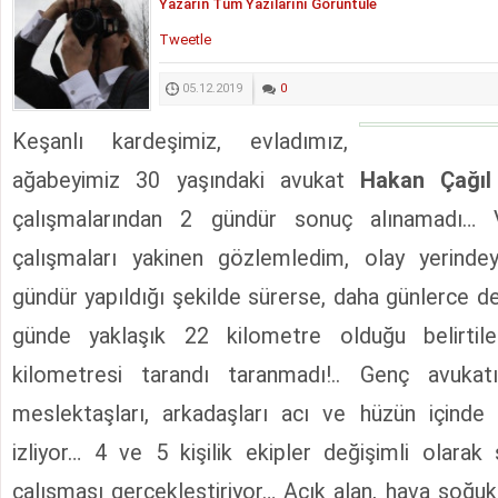
Yazarın Tüm Yazılarını Görüntüle
Tweetle
05.12.2019
0
Keşanlı kardeşimiz, evladımız,
ağabeyimiz 30 yaşındaki avukat
Hakan Çağıl
çalışmalarından 2 gündür sonuç alınamadı…
çalışmaları yakinen gözlemledim, olay yerind
gündür yapıldığı şekilde sürerse, daha günlerce d
günde yaklaşık 22 kilometre olduğu belirtil
kilometresi tarandı taranmadı!.. Genç avukatın
meslektaşları, arkadaşları acı ve hüzün içinde 
izliyor… 4 ve 5 kişilik ekipler değişimli olara
çalışması gerçekleştiriyor… Açık alan, hava soğu