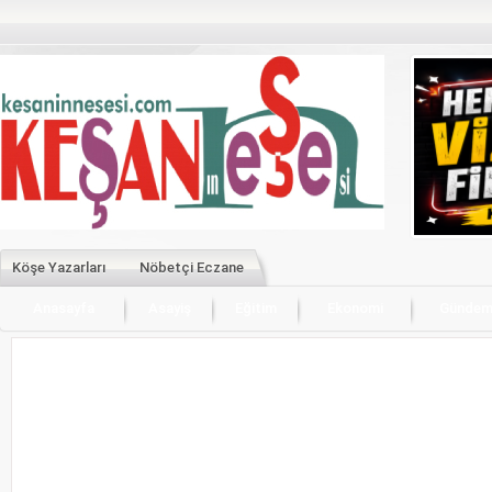
Köşe Yazarları
Nöbetçi Eczane
Anasayfa
Asayiş
Eğitim
Ekonomi
Günde