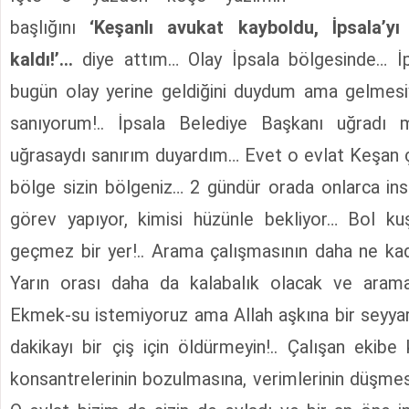
başlığını
‘Keşanlı avukat kayboldu, İpsala’yı 
kaldı!’…
diye attım… Olay İpsala bölgesinde… 
bugün olay yerine geldiğini duydum ama gelmesiy
sanıyorum!.. İpsala Belediye Başkanı uğradı
uğrasaydı sanırım duyardım… Evet o evlat Keşan 
bölge sizin bölgeniz… 2 gündür orada onlarca in
görev yapıyor, kimisi hüzünle bekliyor… Bol 
geçmez bir yer!.. Arama çalışmasının daha ne kada
Yarın orası daha da kalabalık olacak ve arama 
Ekmek-su istemiyoruz ama Allah aşkına bir seyya
dakikayı bir çiş için öldürmeyin!.. Çalışan ekibe
konsantrelerinin bozulmasına, verimlerinin düşm