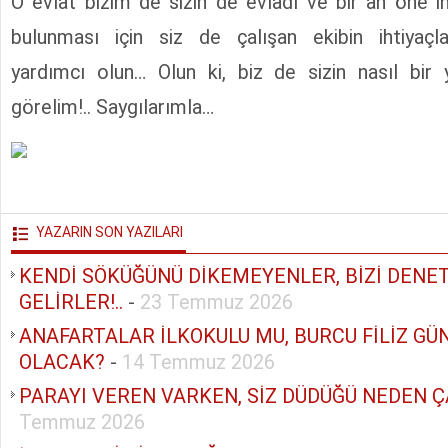
O evlat bizim de sizin de evladı ve bir an öne i
bulunması için siz de çalışan ekibin ihtiyaçlar
yardımcı olun… Olun ki, biz de sizin nasıl bir 
görelim!.. Saygılarımla…
YAZARIN SON YAZILARI
KENDİ SÖKÜĞÜNÜ DİKEMEYENLER, BİZİ DEN
GELİRLER!..
-
23 Temmuz 2026
ANAFARTALAR İLKOKULU MU, BURCU FİLİZ GÜ
OLACAK?
-
14 Temmuz 2026
PARAYI VEREN VARKEN, SİZ DÜDÜĞÜ NEDEN ÇA
Temmuz 2026