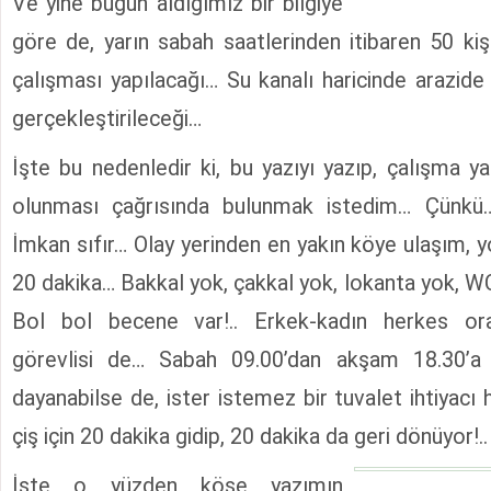
Ve yine bugün aldığımız bir bilgiye
göre de, yarın sabah saatlerinden itibaren 50 kiş
çalışması yapılacağı… Su kanalı haricinde arazid
gerçekleştirileceği…
İşte bu nedenledir ki, bu yazıyı yazıp, çalışma 
olunması çağrısında bulunmak istedim… Çünkü
İmkan sıfır… Olay yerinden en yakın köye ulaşım, y
20 dakika… Bakkal yok, çakkal yok, lokanta yok, WC
Bol bol becene var!.. Erkek-kadın herkes o
görevlisi de… Sabah 09.00’dan akşam 18.30’a
dayanabilse de, ister istemez bir tuvalet ihtiyacı 
çiş için 20 dakika gidip, 20 dakika da geri dönüyor!..
İşte o yüzden köşe yazımın