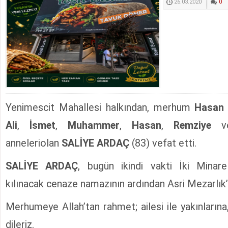
26.03.2020
0
Yenimescit Mahallesi halkından, merhum
Hasan
Ali
,
İsmet
,
Muhammer
,
Hasan
,
Remziye
v
anneleriolan
SALİYE ARDAÇ
(83) vefat etti.
SALİYE ARDAÇ
, bugün ikindi vakti İki Minare
kılınacak cenaze namazının ardından Asri Mezarlık’
Merhumeye Allah’tan rahmet; ailesi ile yakınlarına
dileriz.