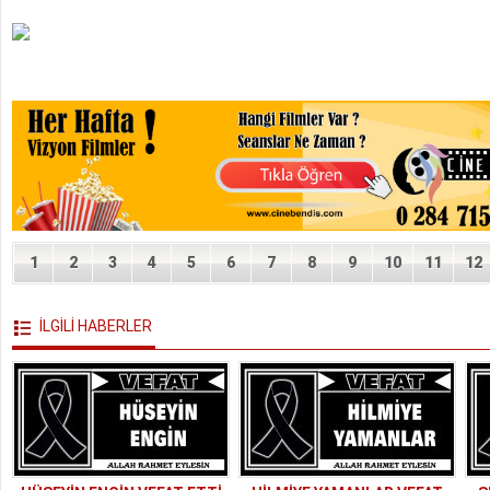
1
2
3
4
5
6
7
8
9
10
11
12
İLGİLİ HABERLER