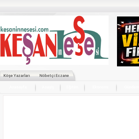
Köşe Yazarları
Nöbetçi Eczane
Anasayfa
Asayiş
Eğitim
Ekonomi
Günde