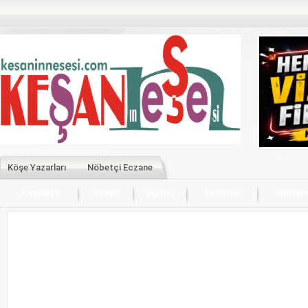
Köşe Yazarları
Nöbetçi Eczane
Anasayfa
Asayiş
Eğitim
Ekonomi
Günde