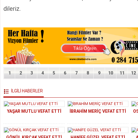
dileriz.
1
2
3
4
5
6
7
8
9
10
11
12
İLGİLİ HABERLER
YAŞAR MUTLU VEFAT ETTİ
İBRAHİM MERİÇ VEFAT ETTİ
O
GÖNÜL KIRÇAK VEFAT ETTİ
HANİFE GÜZEL VEFAT ETTİ