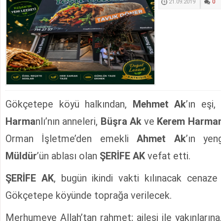
21.09.2019
0
Gökçetepe köyü halkından,
Mehmet Ak
’ın eşi
Harma
nlı’nın anneleri,
Büşra Ak
ve
Kerem Harman
Orman İşletme’den emekli
Ahmet Ak
’ın yen
Müldür
’ün ablası olan
ŞERİFE AK
vefat etti.
ŞERİFE AK
, bugün ikindi vakti kılınacak cenaz
Gökçetepe köyünde toprağa verilecek.
Merhumeye Allah’tan rahmet; ailesi ile yakınlarına