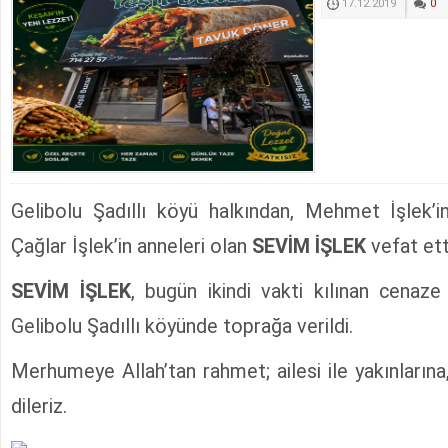
17.12.2019
0
Gelibolu Şadıllı köyü halkından, Mehmet İşlek’i
Çağlar İşlek’in anneleri olan
SEVİM İŞLEK
vefat ett
SEVİM İŞLEK
, bugün ikindi vakti kılınan cenaz
Gelibolu Şadıllı köyünde toprağa verildi.
Merhumeye Allah’tan rahmet; ailesi ile yakınlarına
dileriz.