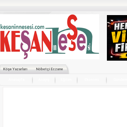
Köşe Yazarları
Nöbetçi Eczane
Anasayfa
Asayiş
Eğitim
Ekonomi
Günde