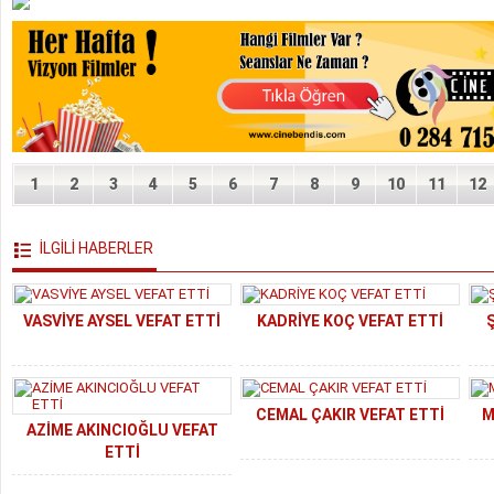
1
2
3
4
5
6
7
8
9
10
11
12
İLGİLİ HABERLER
VASVİYE AYSEL VEFAT ETTİ
KADRİYE KOÇ VEFAT ETTİ
CEMAL ÇAKIR VEFAT ETTİ
M
AZİME AKINCIOĞLU VEFAT
ETTİ