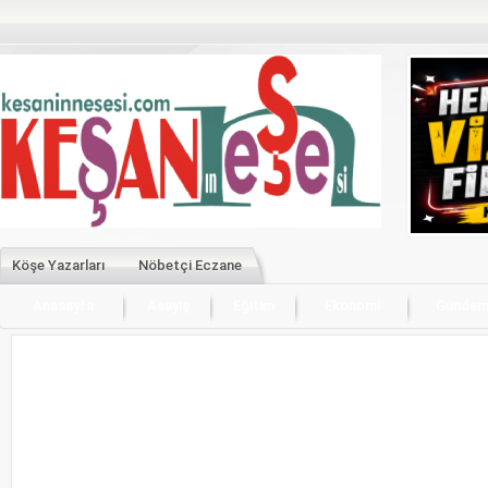
Köşe Yazarları
Nöbetçi Eczane
Anasayfa
Asayiş
Eğitim
Ekonomi
Günde