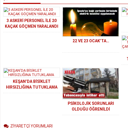
3 ASKERİ PERSONEL İLE 20
KAÇAK GÖÇMEN YARALANDI
22 VE 23 OCAK’TA…
KEŞAN’DA BİSİKLET
HIRSIZLIĞINA TUTUKLAMA
PSİKOLOJİK SORUNLARI
OLDUĞU ÖĞRENİLDİ
ZİYARETÇİ YORUMLARI