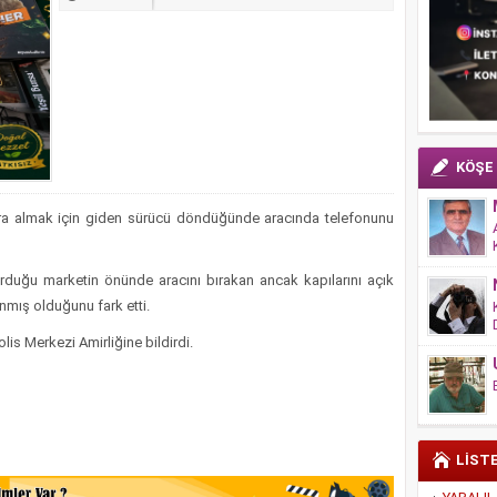
KÖŞE
ra almak için giden sürücü döndüğünde aracında telefonunu
urduğu marketin önünde aracını bırakan ancak kapılarını açık
nmış olduğunu fark etti.
is Merkezi Amirliğine bildirdi.
LİST