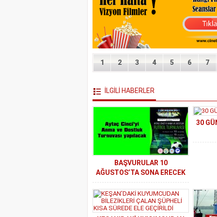
1
2
3
4
5
6
7
İLGİLİ HABERLER
30 GÜ
BAŞVURULAR 10
AĞUSTOS’TA SONA ERECEK