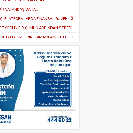
AR HASTANEYE KALDIRILDI
BİR VATANDAŞ DAHA…
ÇEVRİMİÇİ PLATFORMLARDA FİNANSAL GÜVENLİĞİ SAĞLAMA YOLLARI
İŞYERİNDE YOĞUN BİR GÜNÜN ARDINDAN STRESI AZALTMANIN EN İYI 5 YOLU
“GİRİŞİMCİLİK EĞİTİMLERİNİ TAMAMLAYIP, BELGESİNİ ALAN GİRİŞİMCİLER YARARLANABİLECEK”