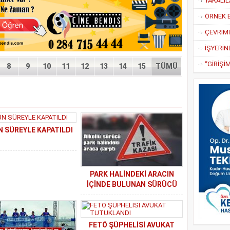
YARALIL
ÖRNEK 
8
9
10
11
12
13
14
15
TÜMÜ
N SÜREYLE KAPATILDI
PARK HALİNDEKİ ARACIN
İÇİNDE BULUNAN SÜRÜCÜ
KAZAYI HAFİF SIYRIKLARLA
ATLATTI
FETÖ ŞÜPHELİSİ AVUKAT