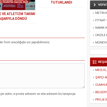
TUTUKLANDI
VEFA
METİN K
 VE ATLETİZM TAKIMI
AŞARIYLA DÖNDÜ
FİTNAT 
NAMIK K
ÜNZİLE 
form aracılığıyla siz yapabilirsiniz.
MÜNEVV
KEŞA
ŞAPÇI A
CUMHUR 
çin adım, e-posta adresim ve site adresim bu tarayıcıya
PROJE İ