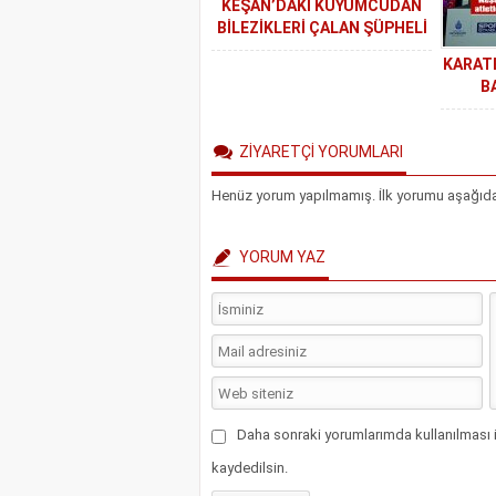
KEŞAN’DAKİ KUYUMCUDAN
BİLEZİKLERİ ÇALAN ŞÜPHELİ
KISA SÜREDE ELE GEÇİRİLDİ
KARATE
B
ZİYARETÇİ YORUMLARI
Henüz yorum yapılmamış. İlk yorumu aşağıdaki 
YORUM YAZ
Daha sonraki yorumlarımda kullanılması i
kaydedilsin.