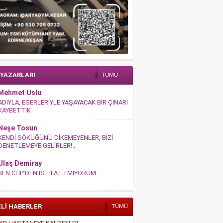
 YAZARLARI
TÜMÜ
Mehmet Uslu
ADIYLA, ESERLERİYLE YAŞAYACAK BİR ÇINARI
KAYBETTİK
Neşe Tosun
KENDİ SÖKÜĞÜNÜ DİKEMEYENLER, BİZİ
DENETLEMEYE GELİRLER!..
Ulaş Demiray
BEN CHP’DEN İSTİFA ETMİYORUM..
ELİ HABERLER
TÜMÜ