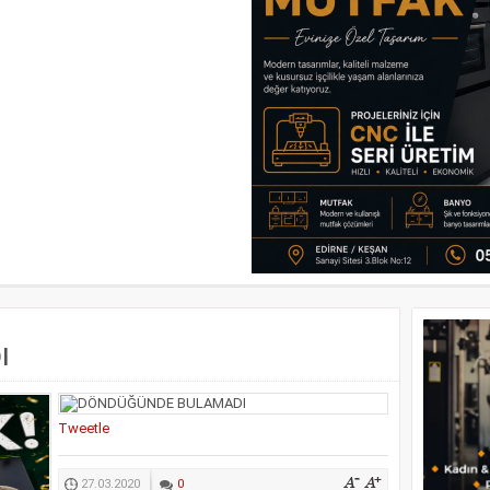
I
Tweetle
27.03.2020
0