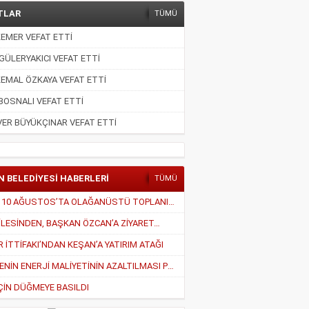
TLAR
TÜMÜ
EMER VEFAT ETTİ
GÜLERYAKICI VEFAT ETTİ
EMAL ÖZKAYA VEFAT ETTİ
BOSNALI VEFAT ETTİ
ER BÜYÜKÇINAR VEFAT ETTİ
N BELEDİYESİ HABERLERİ
TÜMÜ
MECLİS, 10 AĞUSTOS’TA OLAĞANÜSTÜ TOPLANIYOR
İLESİNDEN, BAŞKAN ÖZCAN’A ZİYARET…
İTTİFAKI’NDAN KEŞAN’A YATIRIM ATAĞI
BELEDİYENİN ENERJİ MALİYETİNİN AZALTILMASI PLANLANIYOR
ÇİN DÜĞMEYE BASILDI