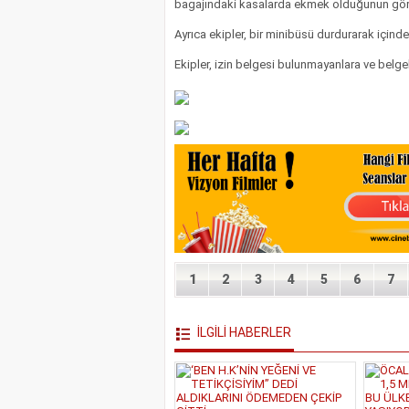
bagajındaki kasalarda ekmek olduğunun görülm
Ayrıca ekipler, bir minibüsü durdurarak içinde
Ekipler, izin belgesi bulunmayanlara ve belge
1
2
3
4
5
6
7
İLGİLİ HABERLER