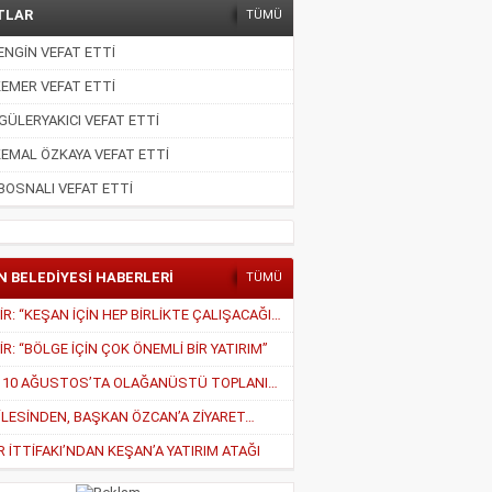
TLAR
TÜMÜ
NGİN VEFAT ETTİ
EMER VEFAT ETTİ
GÜLERYAKICI VEFAT ETTİ
EMAL ÖZKAYA VEFAT ETTİ
BOSNALI VEFAT ETTİ
N BELEDİYESİ HABERLERİ
TÜMÜ
PEKDEMİR: “KEŞAN İÇİN HEP BİRLİKTE ÇALIŞACAĞIZ”
R: “BÖLGE İÇİN ÇOK ÖNEMLİ BİR YATIRIM”
MECLİS, 10 AĞUSTOS’TA OLAĞANÜSTÜ TOPLANIYOR
İLESİNDEN, BAŞKAN ÖZCAN’A ZİYARET…
İTTİFAKI’NDAN KEŞAN’A YATIRIM ATAĞI