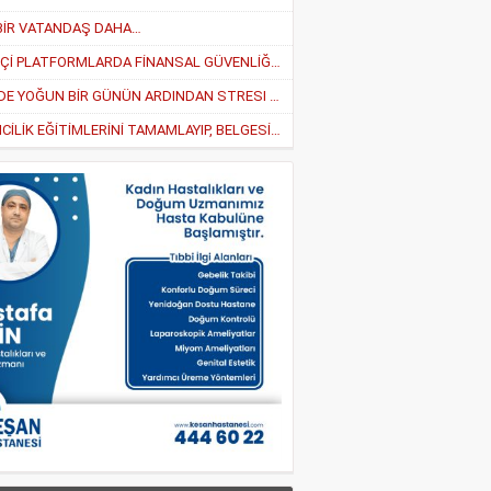
BİR VATANDAŞ DAHA…
ÇEVRİMİÇİ PLATFORMLARDA FİNANSAL GÜVENLİĞİ SAĞLAMA YOLLARI
İŞYERİNDE YOĞUN BİR GÜNÜN ARDINDAN STRESI AZALTMANIN EN İYI 5 YOLU
“GİRİŞİMCİLİK EĞİTİMLERİNİ TAMAMLAYIP, BELGESİNİ ALAN GİRİŞİMCİLER YARARLANABİLECEK”