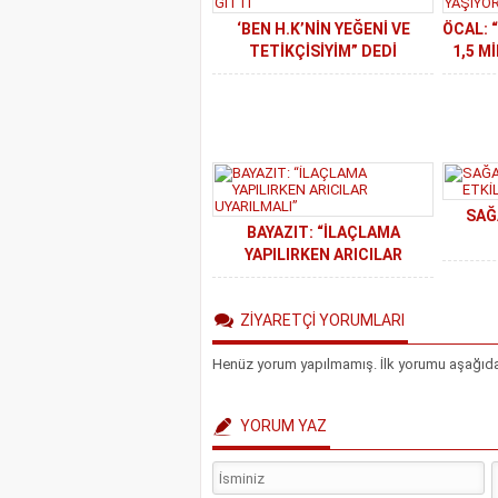
‘BEN H.K’NİN YEĞENİ VE
ÖCAL: 
TETİKÇİSİYİM” DEDİ
1,5 M
ALDIKLARINI ÖDEMEDEN
BU 
ÇEKİP GİTTİ
SAĞ
BAYAZIT: “İLAÇLAMA
YAPILIRKEN ARICILAR
UYARILMALI”
ZİYARETÇİ YORUMLARI
Henüz yorum yapılmamış. İlk yorumu aşağıdaki 
YORUM YAZ