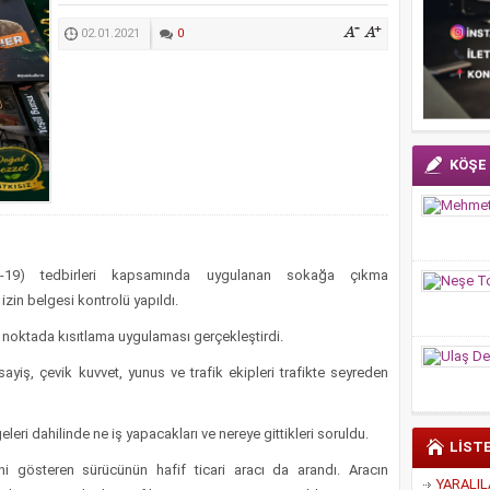
02.01.2021
0
KÖŞE
D-19) tedbirleri kapsamında uygulanan sokağa çıkma
izin belgesi kontrolü yapıldı.
k noktada kısıtlama uygulaması gerçekleştirdi.
ayiş, çevik kuvvet, yunus ve trafik ekipleri trafikte seyreden
leri dahilinde ne iş yapacakları ve nereye gittikleri soruldu.
LİST
ni gösteren sürücünün hafif ticari aracı da arandı. Aracın
YARALIL