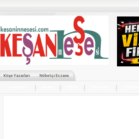
Köşe Yazarları
Nöbetçi Eczane
Anasayfa
Asayiş
Eğitim
Ekonomi
Günde