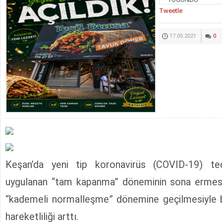
Tweetle
17.05.2021
0
Keşan’da yeni tip koronavirüs (COVID-19) ted
uygulanan “tam kapanma” döneminin sona ermesi
“kademeli normalleşme” dönemine geçilmesiyle bi
hareketliliği arttı.