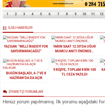
1
2
3
4
5
6
7
8
9
10
11
12
İLGİLİ HABERLER
YAZGAN: “MİLLİ İRADEYİ YOK
YARIN SAAT 12.30’DA UĞUR
SAYDIRMAYACAĞIZ”
MUMCU ANITI ÖNÜNDE…
9 KİŞİYE, TOPLAM 8 BİN 100
KA
BUGÜN BAŞLADI, 6-7 VE 8
TL CEZA YAZILDI
HAZİRAN’DA DA AÇIK
KALACAK
ZİYARETÇİ YORUMLARI
Henüz yorum yapılmamış. İlk yorumu aşağıdaki form