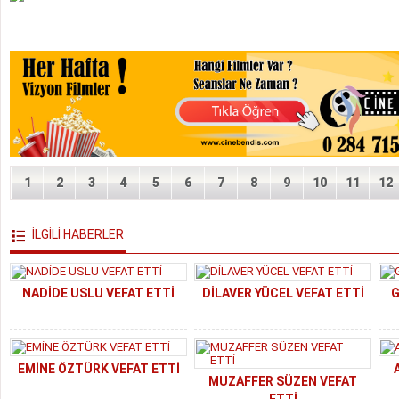
1
2
3
4
5
6
7
8
9
10
11
12
İLGİLİ HABERLER
NADİDE USLU VEFAT ETTİ
DİLAVER YÜCEL VEFAT ETTİ
G
EMİNE ÖZTÜRK VEFAT ETTİ
MUZAFFER SÜZEN VEFAT