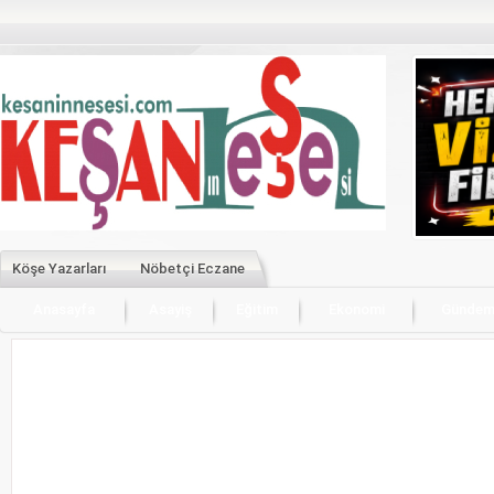
Köşe Yazarları
Nöbetçi Eczane
Anasayfa
Asayiş
Eğitim
Ekonomi
Günde