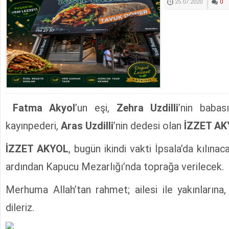
25.07.2020
0
Fatma Akyol
’un eşi,
Zehra Uzdilli
’nin babas
kayınpederi,
Aras Uzdilli
’nin dedesi olan
İZZET AK
İZZET AKYOL
, bugün ikindi vakti İpsala’da kılın
ardından Kapucu Mezarlığı’nda toprağa verilecek.
Merhuma Allah’tan rahmet; ailesi ile yakınlarına,
dileriz.