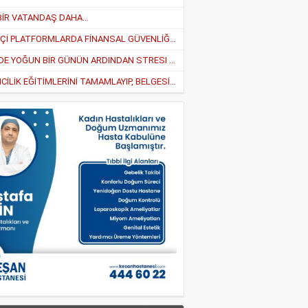
BİR VATANDAŞ DAHA…
ÇEVRİMİÇİ PLATFORMLARDA FİNANSAL GÜVENLİĞİ SAĞLAMA YOLLARI
İŞYERİNDE YOĞUN BİR GÜNÜN ARDINDAN STRESI AZALTMANIN EN İYI 5 YOLU
“GİRİŞİMCİLİK EĞİTİMLERİNİ TAMAMLAYIP, BELGESİNİ ALAN GİRİŞİMCİLER YARARLANABİLECEK”