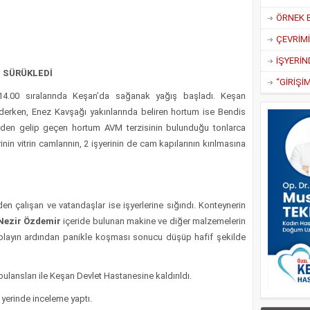
ÖRNEK 
 SÜRÜKLEDİ
4.00 sıralarında Keşan’da sağanak yağış başladı. Keşan
rken, Enez Kavşağı yakınlarında beliren hortum ise Bendis
’den gelip geçen hortum AVM terzisinin bulunduğu tonlarca
inin vitrin camlarının, 2 işyerinin de cam kapılarının kırılmasına
en çalışan ve vatandaşlar ise işyerlerine sığındı. Konteynerin
Nezir Özdemir
içeride bulunan makine ve diğer malzemelerin
 olayın ardından panikle koşması sonucu düşüp hafif şekilde
bulansları ile Keşan Devlet Hastanesine kaldırıldı.
 yerinde inceleme yaptı.