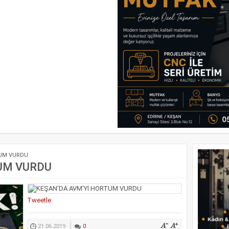
TUM VURDU
UM VURDU
Tweetle
21.06.2019
0