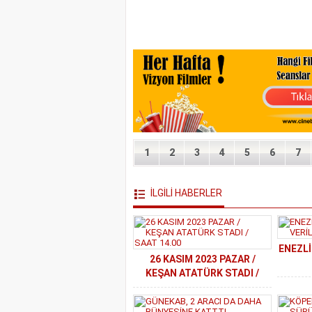
1
2
3
4
5
6
7
İLGİLİ HABERLER
ENEZL
26 KASIM 2023 PAZAR /
KEŞAN ATATÜRK STADI /
SAAT 14.00