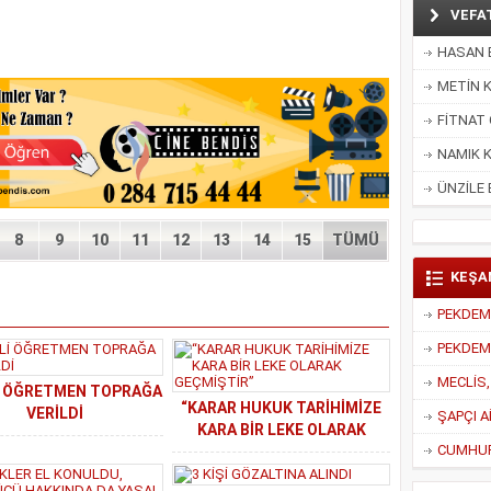
VEFA
HASAN E
METİN K
FİTNAT 
NAMIK K
ÜNZİLE 
8
9
10
11
12
13
14
15
TÜMÜ
KEŞA
PEKDEMİ
İ ÖĞRETMEN TOPRAĞA
“KARAR HUKUK TARİHİMİZE
VERİLDİ
ŞAPÇI A
KARA BİR LEKE OLARAK
CUMHUR 
GEÇMİŞTİR”