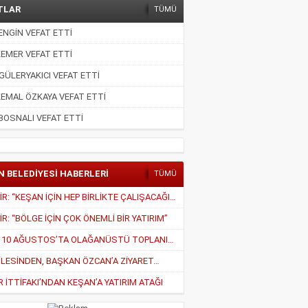
TLAR
TÜMÜ
NGİN VEFAT ETTİ
EMER VEFAT ETTİ
GÜLERYAKICI VEFAT ETTİ
EMAL ÖZKAYA VEFAT ETTİ
BOSNALI VEFAT ETTİ
N BELEDİYESİ HABERLERİ
TÜMÜ
PEKDEMİR: “KEŞAN İÇİN HEP BİRLİKTE ÇALIŞACAĞIZ”
R: “BÖLGE İÇİN ÇOK ÖNEMLİ BİR YATIRIM”
MECLİS, 10 AĞUSTOS’TA OLAĞANÜSTÜ TOPLANIYOR
İLESİNDEN, BAŞKAN ÖZCAN’A ZİYARET…
İTTİFAKI’NDAN KEŞAN’A YATIRIM ATAĞI