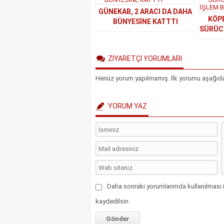
GÜNEKAB, 2 ARACI DA DAHA
KÖP
BÜNYESİNE KATTTI
SÜRÜCÜ
İ
ZİYARETÇİ YORUMLARI
Henüz yorum yapılmamış. İlk yorumu aşağıdaki 
YORUM YAZ
Daha sonraki yorumlarımda kullanılması i
kaydedilsin.