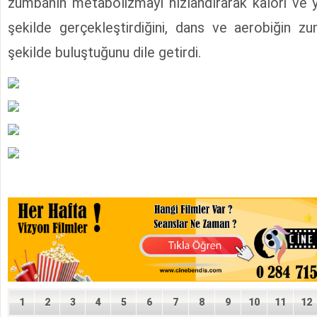
zumbanın metabolizmayı hızlandırarak kalori ve ya
şekilde gerçekleştirdiğini, dans ve aerobiğin z
şekilde buluştuğunu dile getirdi.
1
2
3
4
5
6
7
8
9
10
11
12