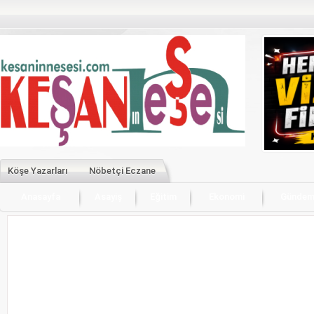
Köşe Yazarları
Nöbetçi Eczane
Anasayfa
Asayiş
Eğitim
Ekonomi
Günde