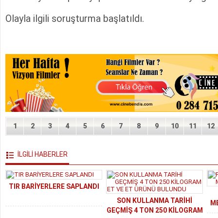
Olayla ilgili soruşturma başlatıldı.
1
2
3
4
5
6
7
8
9
10
11
12
İLGİLİ HABERLER
TIR BARİYERLERE SAPLANDI
SON KULLANMA TARİHİ
M
GEÇMİŞ 4 TON 250 KİLOGRAM