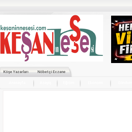
Köşe Yazarları
Nöbetçi Eczane
Anasayfa
Asayiş
Eğitim
Ekonomi
Günde