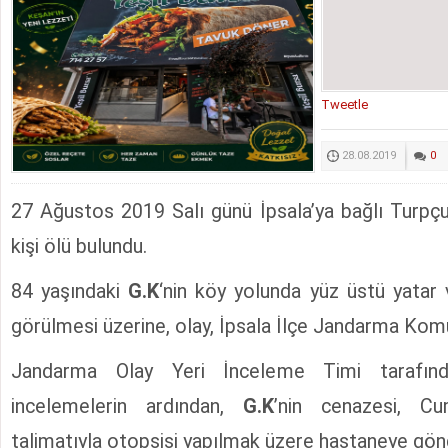
Tweetle
28.08.2019
0
27 Ağustos 2019 Salı günü İpsala’ya bağlı Turpçu
kişi ölü bulundu.
84 yaşındaki
G.K
‘nin köy yolunda yüz üstü yatar 
görülmesi üzerine, olay, İpsala İlçe Jandarma Komuta
Jandarma Olay Yeri İnceleme Timi tarafında
incelemelerin ardından,
G.K
’nin cenazesi, Cu
talimatıyla otopsisi yapılmak üzere hastaneye gönde