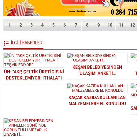
1
2
3
4
5
6
7
8
9
10
11
12
İLGİLİ HABERLER
KEŞAN BELEDİYESİNDEN
ÜN: “AKP, ÇELTİK ÜRETİCİSİNİ
‘ULAŞIM’ ANKETİ…
DESTEKLEMİYOR, İTHALATI
TEŞVİK EDİYOR”
KAÇAK KAZIDA KULLANILAN
MALZEMELERE EL KONULDU
SA