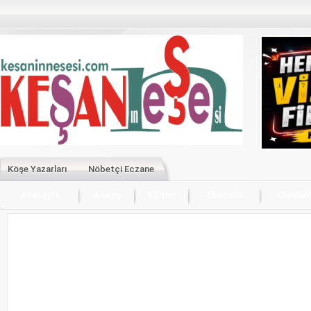
Köşe Yazarları
Nöbetçi Eczane
Anasayfa
Asayiş
Eğitim
Ekonomi
Günde