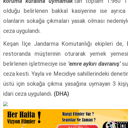
koruma kuralına uymamak’
tan toplam 1.960 TL
olduğu belirlenen bakkal kasiyerine ise ayrıc
olanların sokağa çıkmaları yasak olması nedeniyl
ceza uygulandı.
Keşan İlçe Jandarma Komutanlığı ekipleri de, Eri
restoranda müşterinin oturarak yemek yemes
belirlenen işletmeciye ise
‘emre aykırı davranış’
su
ceza kesti. Yayla ve Mecidiye sahillerindeki denet
üstü için sokağa çıkma yasağına uymayan 3 kiş
idari ceza uygulandı.
(DHA)