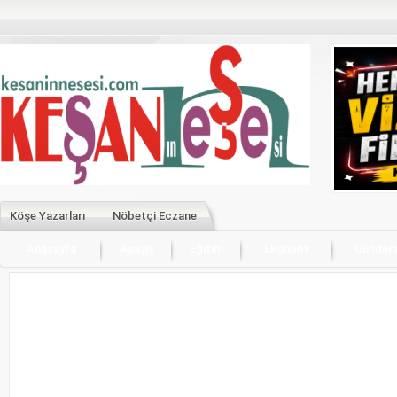
Köşe Yazarları
Nöbetçi Eczane
Anasayfa
Asayiş
Eğitim
Ekonomi
Günde