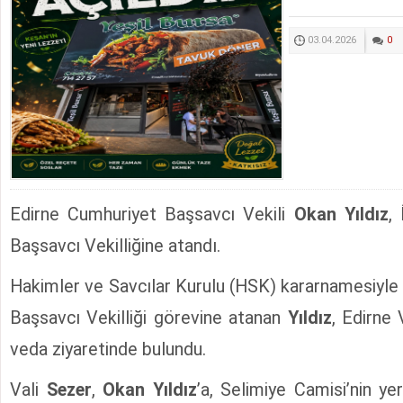
03.04.2026
0
Edirne Cumhuriyet Başsavcı Vekili
Okan Yıldız
,
Başsavcı Vekilliğine atandı.
Hakimler ve Savcılar Kurulu (HSK) kararnamesiyle
Başsavcı Vekilliği görevine atanan
Yıldız
, Edirne 
veda ziyaretinde bulundu.
Vali
Sezer
,
Okan Yıldız
’a, Selimiye Camisi’nin ye