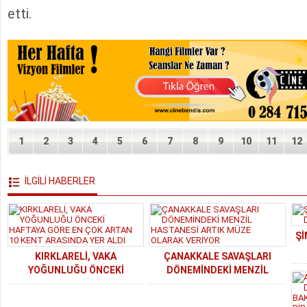
etti.
1
2
3
4
5
6
7
8
9
10
11
12
İLGİLİ HABERLER
Şİ
KIRKLARELİ, VAKA
ÇANAKKALE SAVAŞLARI
YOĞUNLUĞU ÖNCEKİ
DÖNEMİNDEKİ MENZİL
HAFTAYA GÖRE EN ÇOK
HASTANESİ ARTIK MÜZE
ARTAN 10 KENT ARASINDA
OLARAK VERİYOR