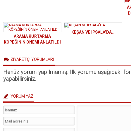
YER ALDI
A
D
BA
KEŞAN VE İPSALA’DA…
ARAMA KURTARMA
KÖPEĞİNİN ÖNEMİ ANLATILDI
ZİYARETÇİ YORUMLARI
Henüz yorum yapılmamış. İlk yorumu aşağıdaki form
yapabilirsiniz.
YORUM YAZ