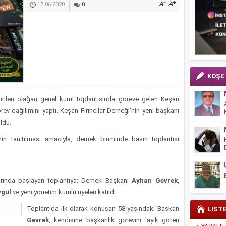
17.06.2020
0
KÖŞE
rilen olağan genel kurul toplantısında göreve gelen Keşan
örev dağılımını yaptı. Keşan Fırıncılar Derneği’nin yeni başkanı
ldu.
nin tanıtılması amacıyla, dernek biriminde basın toplantısı
larında başlayan toplantıya; Dernek Başkanı
Ayhan Gevrek
,
ygül
ve yeni yönetim kurulu üyeleri katıldı.
Toplantıda ilk olarak konuşan 58 yaşındaki Başkan
LİST
Gevrek
, kendisine başkanlık görevini layık gören