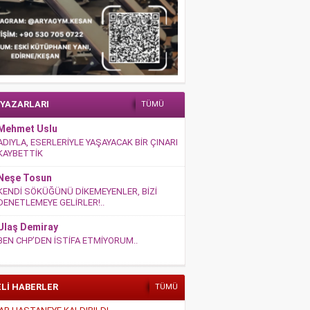
 YAZARLARI
TÜMÜ
Mehmet Uslu
ADIYLA, ESERLERİYLE YAŞAYACAK BİR ÇINARI
KAYBETTİK
Neşe Tosun
KENDİ SÖKÜĞÜNÜ DİKEMEYENLER, BİZİ
DENETLEMEYE GELİRLER!..
Ulaş Demiray
BEN CHP’DEN İSTİFA ETMİYORUM..
ELİ HABERLER
TÜMÜ