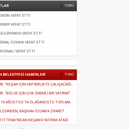
TLAR
TÜMÜ
NGİN VEFAT ETTİ
EMER VEFAT ETTİ
GÜLERYAKICI VEFAT ETTİ
EMAL ÖZKAYA VEFAT ETTİ
BOSNALI VEFAT ETTİ
N BELEDİYESİ HABERLERİ
TÜMÜ
PEKDEMİR: “KEŞAN İÇİN HEP BİRLİKTE ÇALIŞACAĞIZ”
R: “BÖLGE İÇİN ÇOK ÖNEMLİ BİR YATIRIM”
MECLİS, 10 AĞUSTOS’TA OLAĞANÜSTÜ TOPLANIYOR
İLESİNDEN, BAŞKAN ÖZCAN’A ZİYARET…
İTTİFAKI’NDAN KEŞAN’A YATIRIM ATAĞI