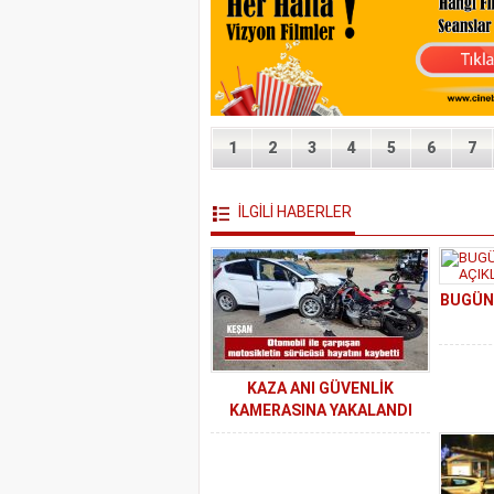
1
2
3
4
5
6
7
İLGİLİ HABERLER
BUGÜN 
KAZA ANI GÜVENLİK
KAMERASINA YAKALANDI