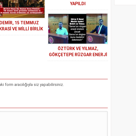
YAPILDI
DEMİR, 15 TEMMUZ
RASİ VE MİLLİ BİRLİK
Ü’NÜN YILDÖNÜMÜ
YLE MESAJ YAYIMLADI
ÖZTÜRK VE YILMAZ,
GÖKÇETEPE RÜZGAR ENERJİ
SANTRALİ PROJESİNİ
DEĞERLENDİRDİ
form aracılığıyla siz yapabilirsiniz.