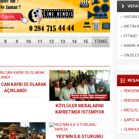
VEFA
HASAN E
METİN K
FİTNAT 
8
9
10
11
12
13
14
15
TÜMÜ
NAMIK K
ÜNZİLE 
KEŞA
CAN KAYBI 55 OLARAK
AÇIKLANDI
PEKDEMİ
KÖYLÜLER MERALARINI
KAYBETMEK İSTEMİYOR
ŞAPÇI A
CUMHUR 
YKS’NİN İLK OTURUMU