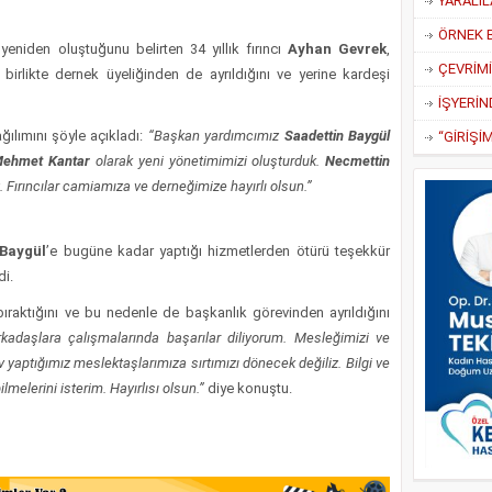
YARALIL
ÖRNEK 
eniden oluştuğunu belirten 34 yıllık fırıncı
Ayhan Gevrek
,
 birlikte dernek üyeliğinden de ayrıldığını ve yerine kardeşi
ılımını şöyle açıkladı:
“Başkan yardımcımız
Saadettin Baygül
ehmet Kantar
olarak yeni yönetimimizi oluşturduk.
Necmettin
Fırıncılar camiamıza ve derneğimize hayırlı olsun.”
Baygül
’e bugüne kadar yaptığı hizmetlerden ötürü teşekkür
di.
bıraktığını ve bu nedenle de başkanlık görevinden ayrıldığını
adaşlara çalışmalarında başarılar diliyorum. Mesleğimizi ve
rev yaptığımız meslektaşlarımıza sırtımızı dönecek değiliz. Bilgi ve
elerini isterim. Hayırlısı olsun.”
diye konuştu.