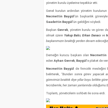
yönetim kurulu üyelerine teşekkür etti.
Genel kurulun ardından yönetim kurulunun y
Necmettin Baygül
’ün başkanlık göreviyle
Saadettin Baygül
’ün geldiğini söyledi.
Başkan
Gevrek
, yönetim kurulu ve görev dağ
olmak üzere
Yakup Balcı
,
Erkan Danacı
ve
M
başkanımızın bıraktığı yerden devam edeceğiz. 
Derneğin kurucu başkanı olan
Necmettin 
eden
Ayhan Gevrek
,
Baygül
’e plaket de ver
Necmettin Baygül
de fırıncılık mesleğini 
belirterek,
“Bundan sonra görev yapacak ark
görevimizi bıraktık diye yıllar boyu birlikte gö
tecrübemle, her zaman yanlarında olduğumu bilm
Toplantı, yöneticilerin sohbeti ile sona erdi.