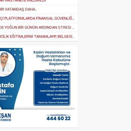
AR HASTANEYE KALDIRILDI
BİR VATANDAŞ DAHA…
ÇEVRİMİÇİ PLATFORMLARDA FİNANSAL GÜVENLİĞİ SAĞLAMA YOLLARI
İŞYERİNDE YOĞUN BİR GÜNÜN ARDINDAN STRESI AZALTMANIN EN İYI 5 YOLU
“GİRİŞİMCİLİK EĞİTİMLERİNİ TAMAMLAYIP, BELGESİNİ ALAN GİRİŞİMCİLER YARARLANABİLECEK”