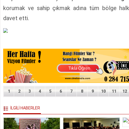
korumak ve sahip çıkmak adına tüm bölge halk
davet etti.
1
2
3
4
5
6
7
8
9
10
11
12
İLGİLİ HABERLER