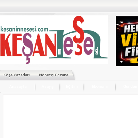
Köşe Yazarları
Nöbetçi Eczane
Anasayfa
Asayiş
Eğitim
Ekonomi
Günde